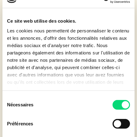
Ce site web utilise des cookies.
Les cookies nous permettent de personnaliser le contenu
et les annonces, d'offrir des fonctionnalités relatives aux
médias sociaux et d'analyser notre trafic. Nous
partageons également des informations sur l'utilisation de
notre site avec nos partenaires de médias sociaux, de
publicité et d'analyse, qui peuvent combiner celles-ci
avec d'autres informations que vous leur avez fournies
ou qu'ils ont collectées lors de votre utilisation de leurs
services.
Sélection
LEASECOM DANS LA PRESSE
-
6 AVRIL 2017
Nécessaires
du
Pack Pro Connect de Toshiba disponible
consentement
en abonnement
Préférences
L’offre pack pro connect Toshiba a tout pour plaire :