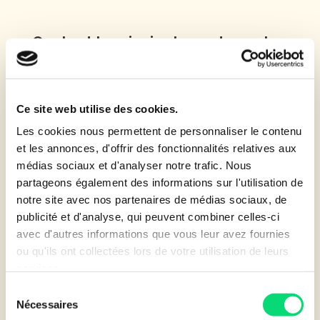
Quel est le principal avantage de se
financer en leasing ?
Ce site web utilise des cookies.
Les cookies nous permettent de personnaliser le contenu
FAQ
et les annonces, d'offrir des fonctionnalités relatives aux
médias sociaux et d'analyser notre trafic. Nous
Trouvez facilement les réponses
partageons également des informations sur l'utilisation de
dont vous avez besoin.
notre site avec nos partenaires de médias sociaux, de
publicité et d'analyse, qui peuvent combiner celles-ci
avec d'autres informations que vous leur avez fournies
ou qu'ils ont collectées lors de votre utilisation de leurs
services.
Sélection
Nécessaires
du