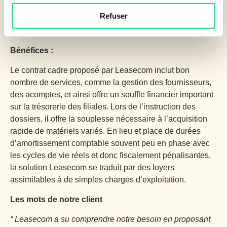
contrat d’application et remboursent les charges
Refuser
locatives. Depuis, ce contrat a été porté à un million
d’euros annuel
Bénéfices :
Le contrat cadre proposé par Leasecom inclut bon
nombre de services, comme la gestion des fournisseurs,
des acomptes, et ainsi offre un souffle financier important
sur la trésorerie des filiales. Lors de l’instruction des
dossiers, il offre la souplesse nécessaire à l’acquisition
rapide de matériels variés. En lieu et place de durées
d’amortissement comptable souvent peu en phase avec
les cycles de vie réels et donc fiscalement pénalisantes,
la solution Leasecom se traduit par des loyers
assimilables à de simples charges d’exploitation.
Les mots de notre client
“ Leasecom a su comprendre notre besoin en proposant