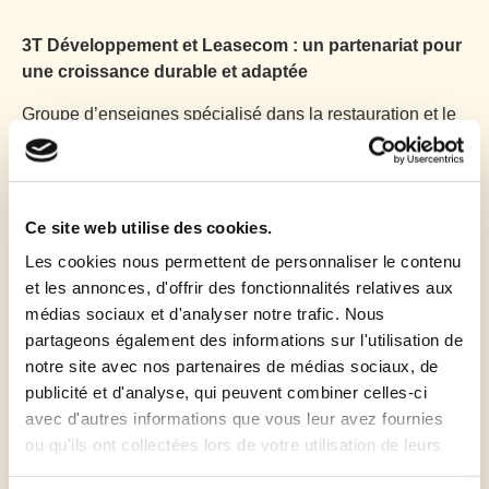
3T Développement et Leasecom : un partenariat pour
une croissance durable et adaptée
Groupe d’enseignes spécialisé dans la restauration et le
fitness (Côté Sushi, Fitness Park…), 3T Développement
a trouvé en Leasecom le partenaire idéal pour soutenir
son expansion rapide. Un contrat cadre d’une valeur
annuelle d’un million d’euros permet de financer les
Ce site web utilise des cookies.
équipements des établissements ou leur renouvellement
Les cookies nous permettent de personnaliser le contenu
sans pénaliser la capacité d’emprunt de l’entreprise. Une
et les annonces, d'offrir des fonctionnalités relatives aux
formule souple, évolutive et parfaitement adaptée aux
médias sociaux et d'analyser notre trafic. Nous
cycles de vie de chaque matériel.
partageons également des informations sur l'utilisation de
notre site avec nos partenaires de médias sociaux, de
Contexte :
publicité et d'analyse, qui peuvent combiner celles-ci
Fort d’un chiffre d’affaires 2023 de 38 M€ (+ 25%) et de
avec d'autres informations que vous leur avez fournies
perspectives de croissance similaires pour 2024, 3T
ou qu'ils ont collectées lors de votre utilisation de leurs
Développement consacre chaque année huit millions
services.
d’euros à l’ouverture de nouvelles structures, ainsi que