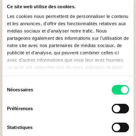
industriels et web
Ce site web utilise des cookies.
Les cookies nous permettent de personnaliser le contenu
Nos solutions de financement couvrent
plus de 20
et les annonces, d'offrir des fonctionnalités relatives aux
marchés
et permettent d’acquérir les équipements
médias sociaux et d'analyser notre trafic. Nous
nécessaires sans investissements initiaux. Bénéficiez de
partageons également des informations sur l'utilisation de
flexibilité
pour ajuster vos besoins en constante
notre site avec nos partenaires de médias sociaux, de
évolution, tout en favorisant la durabilité.
publicité et d'analyse, qui peuvent combiner celles-ci
avec d'autres informations que vous leur avez fournies
En savoir plus
ou qu'ils ont collectées lors de votre utilisation de leurs
services.
Sélection
Nécessaires
du
consentement
Préférences
Statistiques