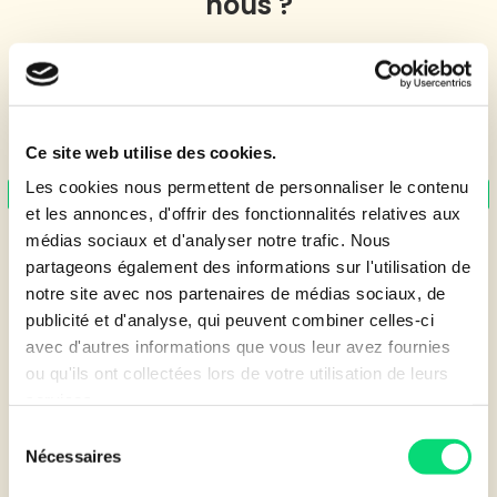
nous ?
Ce site web utilise des cookies.
Les cookies nous permettent de personnaliser le contenu
et les annonces, d'offrir des fonctionnalités relatives aux
médias sociaux et d'analyser notre trafic. Nous
INFORMATIQUE & IT
partageons également des informations sur l'utilisation de
notre site avec nos partenaires de médias sociaux, de
publicité et d'analyse, qui peuvent combiner celles-ci
avec d'autres informations que vous leur avez fournies
ou qu'ils ont collectées lors de votre utilisation de leurs
Ne laissez pas le coût élevé des équipements freiner
services.
votre transformation numérique. Grâce à Leasecom, la
technologie de pointe est à portée de main.
Sélection
Nécessaires
du
consentement