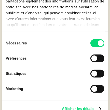
partageons également des informations sur l'utilisation de
notre site avec nos partenaires de médias sociaux, de
Témoignage de Thierry Grillot, Directeur de LBC,
publicité et d'analyse, qui peuvent combiner celles-ci
décryptage des objections commerciales avec Gilles
avec d'autres informations que vous leur avez fournies
Fontaine et Raphaël Caliandro le 17 juin 2025 à 14h15 –
ou qu'ils ont collectées lors de votre utilisation de leurs
Live de 30 minutes
services.
Sélection
COMPLET
Nécessaires
du
consentement
Préférences
Statistiques
Marketing
Afficher les détails