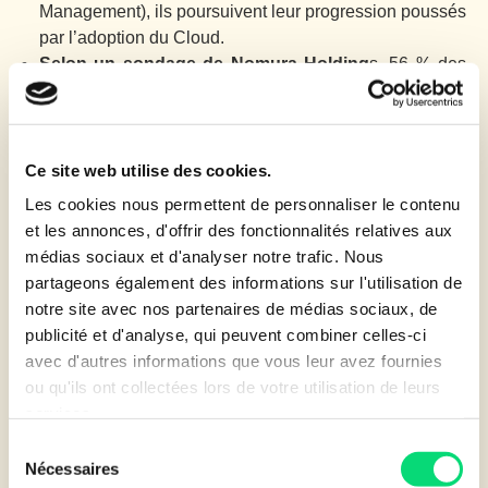
Management), ils poursuivent leur progression poussés
par l’adoption du Cloud.
Selon un sondage de Nomura Holding
s, 56 % des
applications métiers basculeront en mode SaaS
(Software as a Service) d’ici cinq ans.
Ce site web utilise des cookies.
Pourquoi passer par la location
Les cookies nous permettent de personnaliser le contenu
financière ?
et les annonces, d'offrir des fonctionnalités relatives aux
médias sociaux et d'analyser notre trafic. Nous
partageons également des informations sur l'utilisation de
Au-delà de l’éternel débat SaaS contre
« on premises »
notre site avec nos partenaires de médias sociaux, de
(installation sur le site de l’entreprise), quel mode de
publicité et d'analyse, qui peuvent combiner celles-ci
financement faut-il choisir pour ces solutions en pleine
avec d'autres informations que vous leur avez fournies
croissance ? L’achat semble être la solution naturelle
ou qu'ils ont collectées lors de votre utilisation de leurs
mais pas nécessairement la plus efficace. C’est là que la
services.
location financière
entre en jeu.
Sélection
Nécessaires
du
Une solution qui permet d’étaler les dépenses dans le