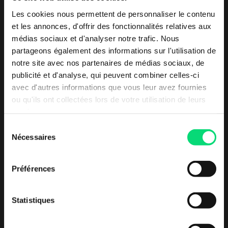
Les cookies nous permettent de personnaliser le contenu
et les annonces, d'offrir des fonctionnalités relatives aux
médias sociaux et d'analyser notre trafic. Nous
partageons également des informations sur l'utilisation de
notre site avec nos partenaires de médias sociaux, de
publicité et d'analyse, qui peuvent combiner celles-ci
avec d'autres informations que vous leur avez fournies
ou qu'ils ont collectées lors de votre utilisation de leurs
services.
Sélection
Nécessaires
du
LES PLUS DE L’OFFRE
consentement
SaaS
Préférences
Possibilité de renouveler dès le 12ème mois
Statistiques
Bénéficiez toujours des dernières fonctionnalités et
améliorations.