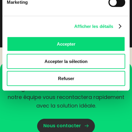
Marketing
Dès le 2ème mois, possibilité d’ajouter des
fonctionnalités complémentaires
Protégez les données de vos clients avec des
Afficher les détails
mesures de sécurités avancées.
Accepter
Accepter la sélection
Un projet en tête ?
Refuser
Partagez vos besoins via notre formulaire, et
notre équipe vous recontactera rapidement
avec la solution idéale.
Nous contacter