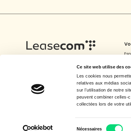
Vo
Esp
Pionniers du financement locatif évolutif, nous nous
Do
appuyons sur notre écosystème vertueux de
Ce site web utilise des co
For
partenaires et clients pour organiser le passage à
Car
l’économie circulaire de manière responsable.
Les cookies nous permetten
relatives aux médias socia
sur l'utilisation de notre 
peuvent combiner celles-ci
collectées lors de votre uti
EcoIndex
– Niveau d’écoconception de 
Sélection
Nécessaires