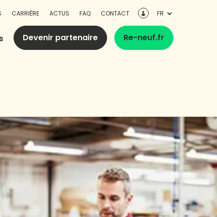
S
CARRIÈRE
ACTUS
FAQ
CONTACT
Devenir partenaire
Re-neuf.fr
s