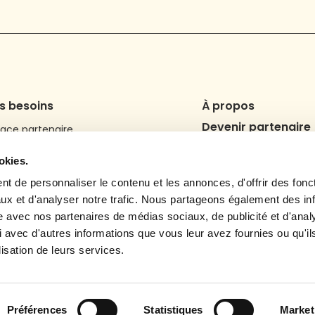
s besoins
À propos
Devenir partenaire
ace partenaire
cuments contractuels
Contact
okies.
mulaire de signalement
FAQ Générale
rière
t de personnaliser le contenu et les annonces, d'offrir des fonct
FAQ Client
ux et d'analyser notre trafic. Nous partageons également des in
site avec nos partenaires de médias sociaux, de publicité et d'anal
 avec d'autres informations que vous leur avez fournies ou qu'il
70
lisation de leurs services.
ce site
Website Carbon
100
Préférences
Statistiques
Market