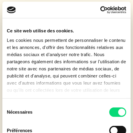
Secteur connaissant de nombreuses mutations
technologiques. De nouvelles compétences et façons
d’aborder la profession sont nécessaires pour faire face à
la révolution énergétique et digitale qui s’opère. Plus que
Ce site web utilise des cookies.
jamais les entreprises doivent s’y préparer.
Les cookies nous permettent de personnaliser le contenu
Cela ne se limite pas à l’aspect technique mais s’étend
et les annonces, d'offrir des fonctionnalités relatives aux
également sur la nécessité d’avoir une nouvelle
médias sociaux et d'analyser notre trafic. Nous
approche commerciale. Sur un marché aussi technique,
partageons également des informations sur l'utilisation de
ce n’est pas toujours naturel d’avoir une approche
notre site avec nos partenaires de médias sociaux, de
servicielle clés en main. Or, c’est un véritable enjeu pour
publicité et d'analyse, qui peuvent combiner celles-ci
la profession de développer des compétences
avec d'autres informations que vous leur avez fournies
commerciales, proposer des solutions de
ou qu'ils ont collectées lors de votre utilisation de leurs
financement telles que la location financière.
services.
Sélection
Pourquoi passer à un coût à l’usage ?
Nécessaires
du
Comment l’aborder ?…
consentement
Quels sont les avantages pour chacun des acteurs
de cet écosystème
?
Préférences