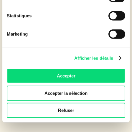
6 villes, 6 dates pour vous
Statistiques
convaincre des intérêts de la
location financière
Marketing
6 villes sur chacune desquelles les équipes Leasecom
Afficher les détails
seront présentes pour apporter leur « expertise » et
rappeler tout l’intérêt de passer à l’économie d’usage
pour l’ensemble des acteurs de la filière du courant faible
Accepter
: du distributeur, au fabricant, au prescripteur, à
l’installateur, à l’artisan l’électricien, l’intégrateur, aux
Accepter la sélection
collectivités locales, territoriales et régionales, aux
entreprises.
Refuser
Rencontrons-nous :