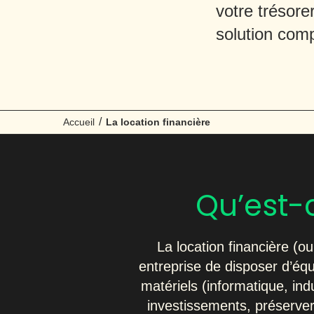
votre trésore
solution com
/
Accueil
La location financière
Qu’est-c
La location financière (o
entreprise de disposer d’éq
matériels (informatique, ind
investissements, préserver