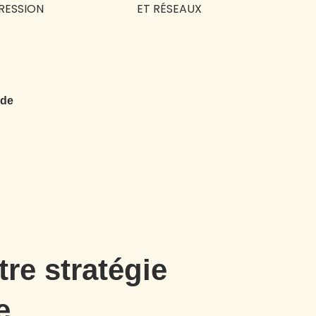
RESSION
ET RÉSEAUX
S
 de
tre stratégie
e