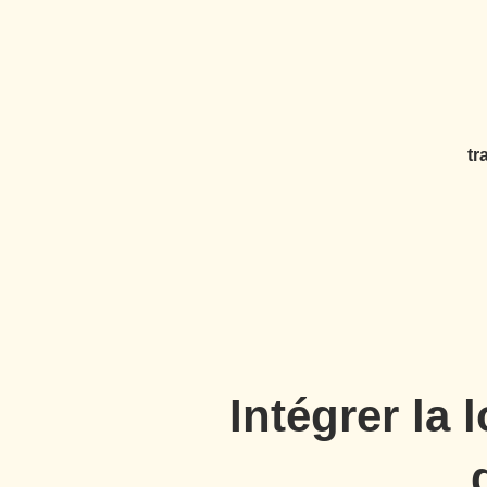
ELLES
NELLES
tr
Intégrer la 