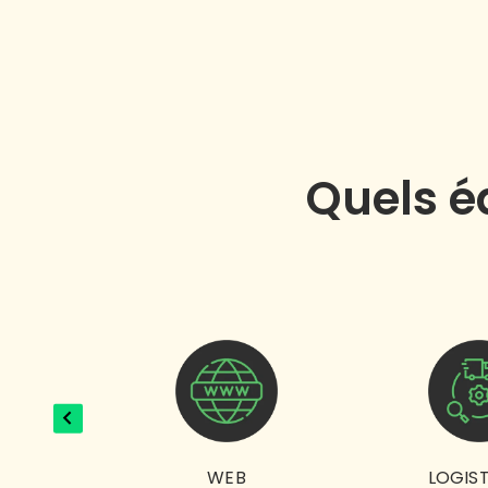
Quels é
ONS
WEB
LOGIS