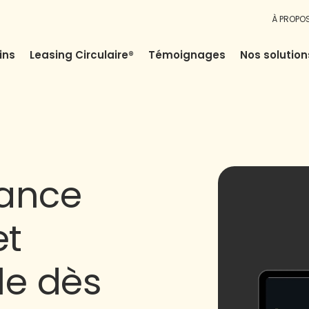
À PROPO
ins
Leasing Circulaire®
Témoignages
Nos solution
mance
et
le dès