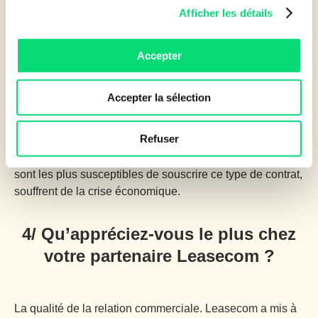
3/ La montée en puissance de
Afficher les détails
l’économie de l’usage a-t-elle un
impact sur le recours à la location
Accepter
financière ?
Accepter la sélection
Le fait de payer l’usage est certes de plus en plus prisé,
Refuser
mais la location financière reste réservée aux entreprises
solides. Or, actuellement, nos clients indépendants, qui
sont les plus susceptibles de souscrire ce type de contrat,
souffrent de la crise économique.
4/ Qu’appréciez-vous le plus chez
votre partenaire Leasecom ?
La qualité de la relation commerciale. Leasecom a mis à