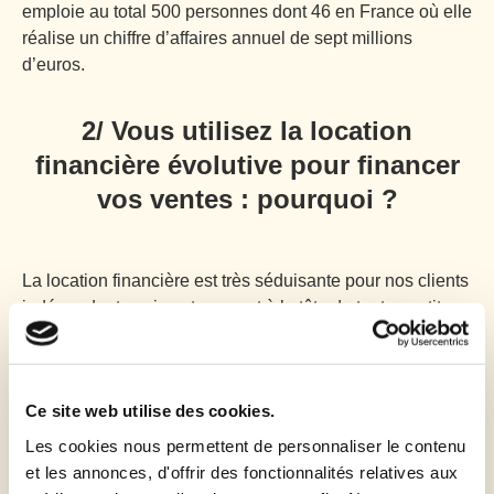
emploie au total 500 personnes dont 46 en France où elle
réalise un chiffre d’affaires annuel de sept millions
d’euros.
2/ Vous utilisez la location
financière évolutive pour financer
vos ventes : pourquoi ?
La location financière est très séduisante pour nos clients
indépendants qui sont souvent à la tête de toutes petites
structures. C’est la première solution que l’on met en
avant quand nous échangeons avec eux. Elle leur permet
à la fois de conserver de la trésorerie, de faire des
Ce site web utilise des cookies.
économies et de bien maîtriser leur budget. Ils gagnent
du temps grâce à des
solutions de financement
Les cookies nous permettent de personnaliser le contenu
proposées « clés en main » et peuvent mettre à jour
et les annonces, d'offrir des fonctionnalités relatives aux
régulièrement leurs logiciels. La
location financière