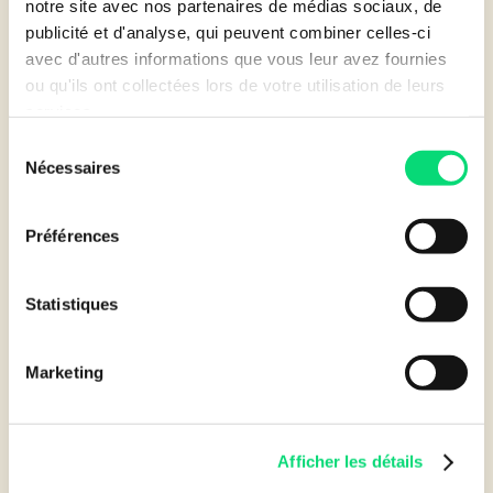
notre site avec nos partenaires de médias sociaux, de
Supporting sustainable growth
publicité et d'analyse, qui peuvent combiner celles-ci
Jamel Touati, Managing Director, 3T Développement
avec d'autres informations que vous leur avez fournies
ou qu'ils ont collectées lors de votre utilisation de leurs
services.
INFORMATION TECHNOLOGY
Sélection
Nécessaires
du
consentement
Préférences
Statistiques
Marketing
Increasing sales with financial leasing
Afficher les détails
Jérôme Williams, Managing Director, AMG
Informatique